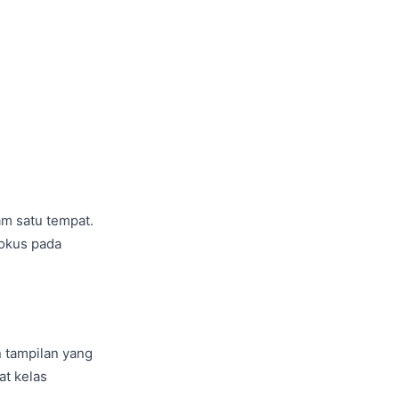
am satu tempat.
fokus pada
 tampilan yang
at kelas