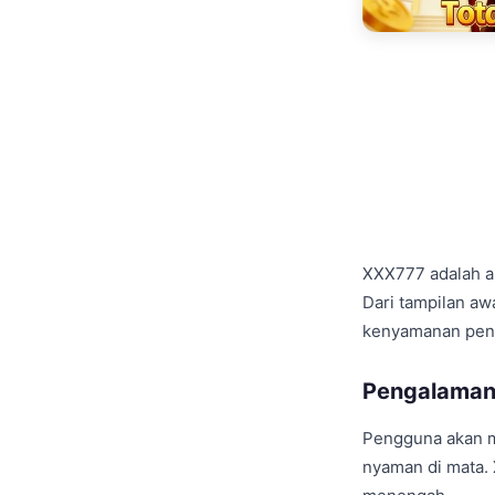
XXX777 adalah ap
Dari tampilan aw
kenyamanan pen
Pengalama
Pengguna akan m
nyaman di mata. 