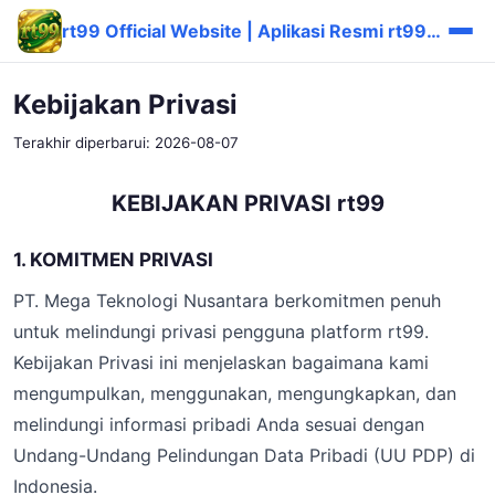
rt99 Official Website | Aplikasi Resmi rt99 Akun App Aman ⭐
Kebijakan Privasi
Terakhir diperbarui: 2026-08-07
KEBIJAKAN PRIVASI rt99
1. KOMITMEN PRIVASI
PT. Mega Teknologi Nusantara berkomitmen penuh
untuk melindungi privasi pengguna platform rt99.
Kebijakan Privasi ini menjelaskan bagaimana kami
mengumpulkan, menggunakan, mengungkapkan, dan
melindungi informasi pribadi Anda sesuai dengan
Undang-Undang Pelindungan Data Pribadi (UU PDP) di
Indonesia.