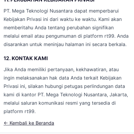
PT. Mega Teknologi Nusantara dapat memperbarui
Kebijakan Privasi ini dari waktu ke waktu. Kami akan
memberitahu Anda tentang perubahan signifikan
melalui email atau pengumuman di platform rt99. Anda
disarankan untuk meninjau halaman ini secara berkala.
12. KONTAK KAMI
Jika Anda memiliki pertanyaan, kekhawatiran, atau
ingin melaksanakan hak data Anda terkait Kebijakan
Privasi ini, silakan hubungi petugas perlindungan data
kami di kantor PT. Mega Teknologi Nusantara, Jakarta,
melalui saluran komunikasi resmi yang tersedia di
platform rt99.
← Kembali ke Beranda