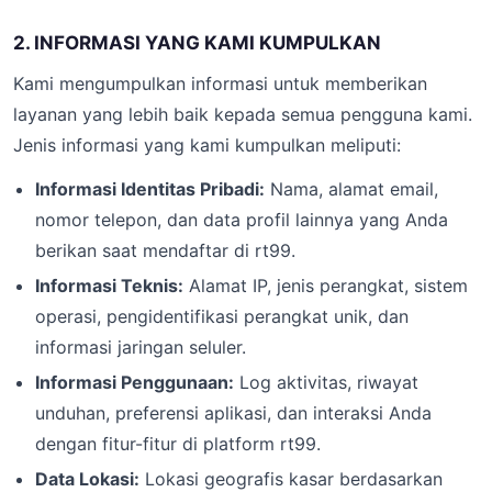
2. INFORMASI YANG KAMI KUMPULKAN
Kami mengumpulkan informasi untuk memberikan
layanan yang lebih baik kepada semua pengguna kami.
Jenis informasi yang kami kumpulkan meliputi:
Informasi Identitas Pribadi:
Nama, alamat email,
nomor telepon, dan data profil lainnya yang Anda
berikan saat mendaftar di rt99.
Informasi Teknis:
Alamat IP, jenis perangkat, sistem
operasi, pengidentifikasi perangkat unik, dan
informasi jaringan seluler.
Informasi Penggunaan:
Log aktivitas, riwayat
unduhan, preferensi aplikasi, dan interaksi Anda
dengan fitur-fitur di platform rt99.
Data Lokasi:
Lokasi geografis kasar berdasarkan