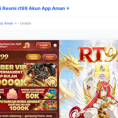
asi Resmi rt99 Akun App Aman ⭐
 App Aman ⭐
›
Unduh