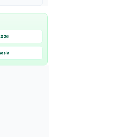
 2026
nesia