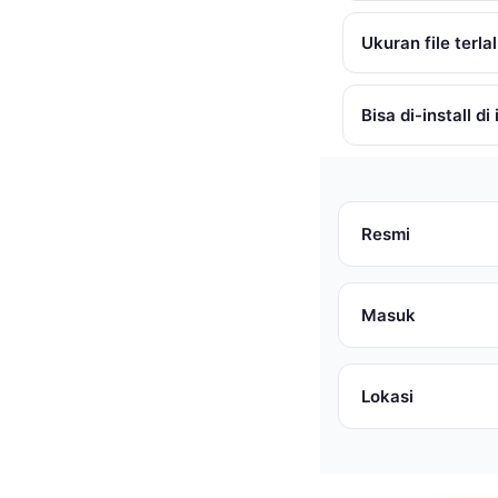
Ukuran file terla
Bisa di-install d
Resmi
Masuk
Lokasi