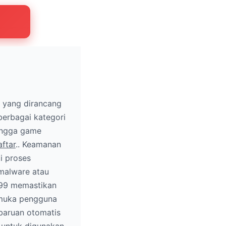
p yang dirancang
erbagai kategori
hingga game
aftar
.. Keamanan
i proses
malware atau
t99 memastikan
rmuka pengguna
baruan otomatis
 untuk digunakan