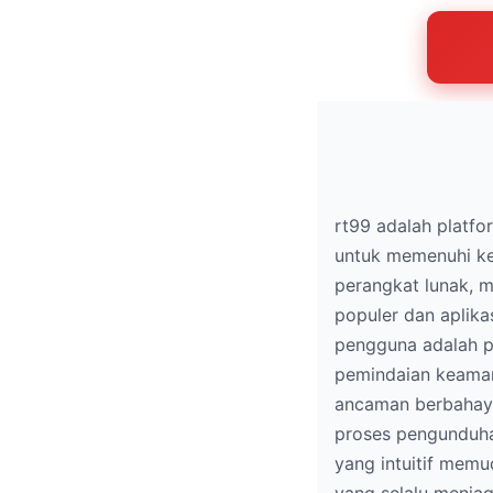
rt99 adalah platf
untuk memenuhi ke
perangkat lunak, mu
populer dan aplika
pengguna adalah pr
pemindaian keaman
ancaman berbahaya
proses pengunduha
yang intuitif mem
yang selalu menjag