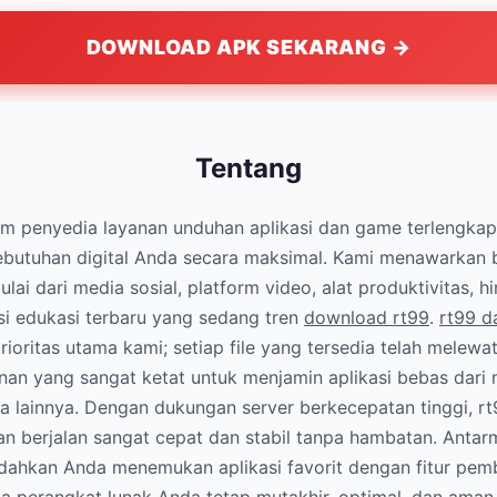
DOWNLOAD APK SEKARANG →
Tentang
orm penyedia layanan unduhan aplikasi dan game terlengka
butuhan digital Anda secara maksimal. Kami menawarkan b
lai dari media sosial, platform video, alat produktivitas, 
si edukasi terbaru yang sedang tren
download rt99
.
rt99 d
ioritas utama kami; setiap file yang tersedia telah melewat
an yang sangat ketat untuk menjamin aplikasi bebas dari 
 lainnya. Dengan dukungan server berkecepatan tinggi, r
n berjalan sangat cepat dan stabil tanpa hambatan. Anta
udahkan Anda menemukan aplikasi favorit dengan fitur pem
a perangkat lunak Anda tetap mutakhir, optimal, dan aman