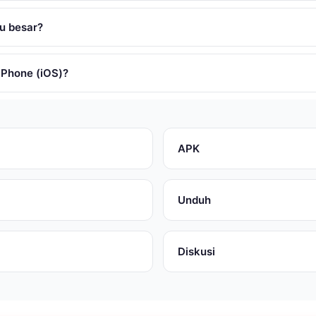
lu besar?
i iPhone (iOS)?
APK
Unduh
Diskusi