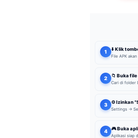
⬇️ Klik to
1
File APK akan
📁 Buka fi
2
Cari di folde
⚙️ Izinkan 
3
Settings → Sec
🎮 Buka apl
4
Aplikasi siap 