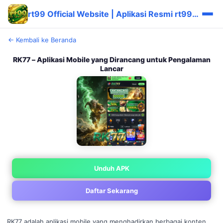
rt99 Official Website | Aplikasi Resmi rt99 Akun App Aman ⭐
← Kembali ke Beranda
RK77 – Aplikasi Mobile yang Dirancang untuk Pengalaman
Lancar
Unduh APK
Daftar Sekarang
RK77 adalah aplikasi mobile yang menghadirkan berbagai konten