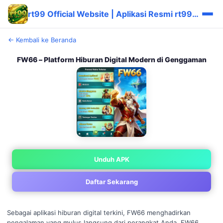
rt99 Official Website | Aplikasi Resmi rt99 Akun App Aman ⭐
← Kembali ke Beranda
FW66 – Platform Hiburan Digital Modern di Genggaman
Unduh APK
Daftar Sekarang
Sebagai aplikasi hiburan digital terkini, FW66 menghadirkan
pengalaman yang mulus langsung dari perangkat Anda. FW66