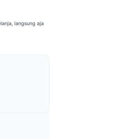
lanja, langsung aja